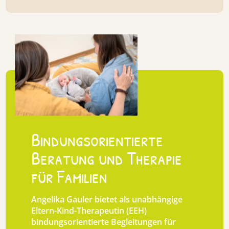
Bindungsorientierte
Beratung und Therapie
für Familien
Angelika Gauler
bietet als unabhängige
Eltern-Kind-Therapeutin (EEH)
bindungsorientierte Begleitungen für