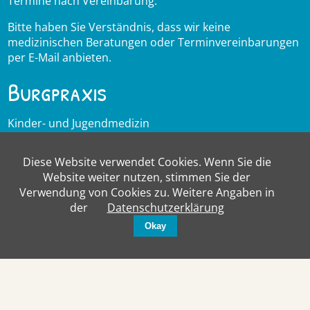
Termine nach Vereinbarung.
Bitte haben Sie Verständnis, dass wir keine
medizinischen Beratungen oder Terminvereinbarungen
per E-Mail anbieten.
Burgpraxis
Kinder- und Jugendmedizin
Dr. med. Nora Rufener
Dr. med. Maja Saurer
Diese Website verwendet Cookies. Wenn Sie die
Burgstrasse 18
Website weiter nutzen, stimmen Sie der
3600 Thun
Verwendung von Cookies zu. Weitere Angaben in
033 444 33 44
der
Datenschutzerklärung
Okay
© 2023 |
Impressum
|
Datenschutz